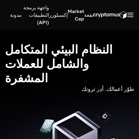
واجهة برمجة
Market
بقعة
إكسبلورر
التطبيقات
مدونة
Cap
(API)
النظام البيئي المتكامل
والشامل للعملات
المشفرة
طوّر أعمالك. أدِر ثروتك