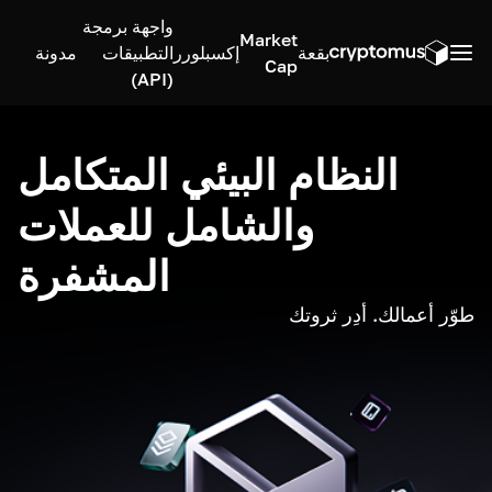
واجهة برمجة
Market
بقعة
إكسبلورر
التطبيقات
مدونة
Cap
(API)
النظام البيئي المتكامل
والشامل للعملات
المشفرة
طوّر أعمالك. أدِر ثروتك