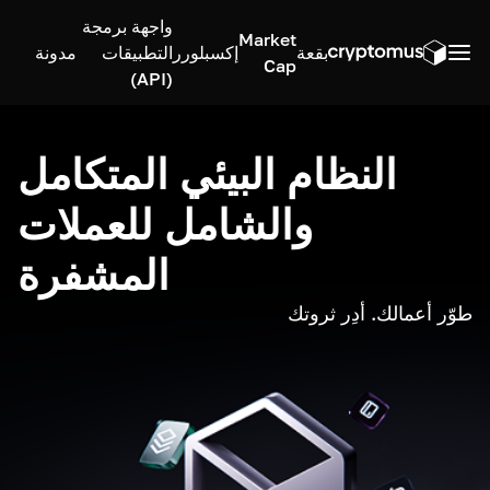
واجهة برمجة
Market
بقعة
إكسبلورر
التطبيقات
مدونة
Cap
(API)
النظام البيئي المتكامل
والشامل للعملات
المشفرة
طوّر أعمالك. أدِر ثروتك