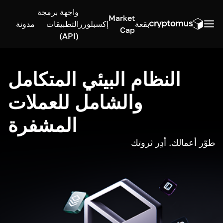
واجهة برمجة
Market
بقعة
إكسبلورر
التطبيقات
مدونة
Cap
(API)
النظام البيئي المتكامل
والشامل للعملات
المشفرة
طوّر أعمالك. أدِر ثروتك