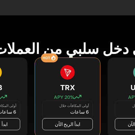
دخل سلبي من العملات
HOT
B
TRX
20
% APY
ل
أولى المكافآت خلال
أولى المكا
6 ساعات
6 ساعات
الآن
ابدأ الربح الآن
ابدأ 