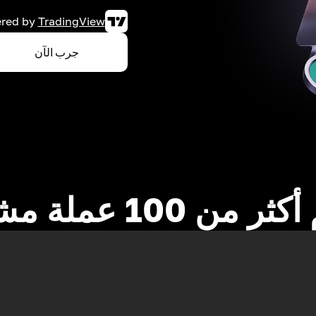
red by
TradingView
جرب الآن
 من 100 عملة مشفرة