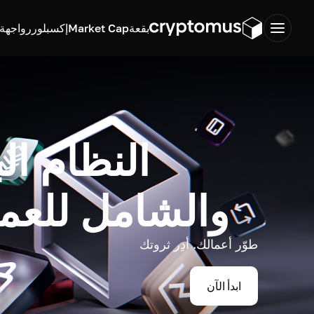
بقعة
Market Cap
إكسبلورر
واجهة ب
النظام ال
والشامل للعم
طوّر أعمالك. أدِر ثروتك
ابدأ الآن