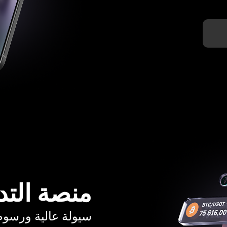
منصة التد
سيولة عالية ورسوم تبدأ م