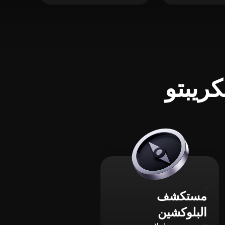
ريبتو
مستكشف
البلوكشين