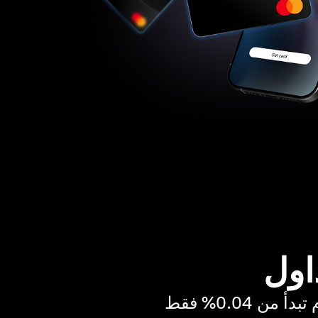
اول
ن 0.04% فقط