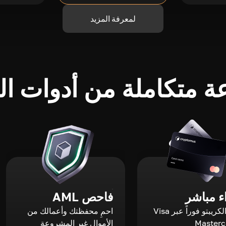
لمعرفة المزيد
 متكاملة من أدوات الك
 مباشر
فاحص AML
اشترِ الكريبتو فوراً عبر Visa
احمِ محفظتك وأعمالك من
الأموال غير المشروعة