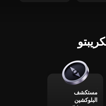
ريبتو
مستكشف
البلوكشين