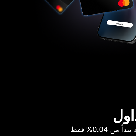
اول
ن 0.04% فقط