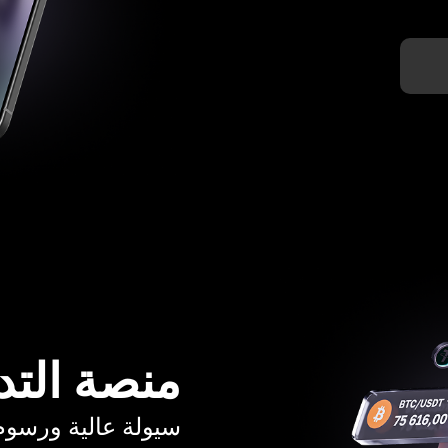
منصة التد
سيولة عالية ورسوم تبدأ م