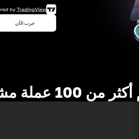
red by
TradingView
جرب الآن
 من 100 عملة مشفرة