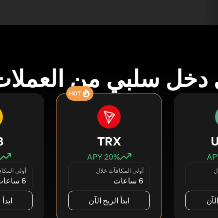
دخل سلبي من العملات
HOT
B
TRX
20
% APY
ل
أولى المكافآت خلال
أولى المكا
6 ساعات
6 ساعات
الآن
ابدأ الربح الآن
ابدأ 