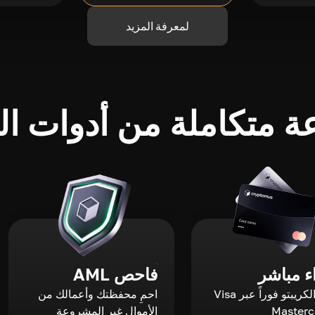
لمعرفة المزيد
 متكاملة من أدوات الك
 مباشر
فاحص AML
اشترِ الكريبتو فوراً عبر Visa
احمِ محفظتك وأعمالك من
الأموال غير المشروعة