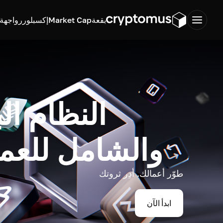
بقعة
Market Cap
إكسبلورر
واجهة ب
النظام ال
والشامل للعم
طوّر أعمالك. أدِر ثروتك
ابدأ الآن