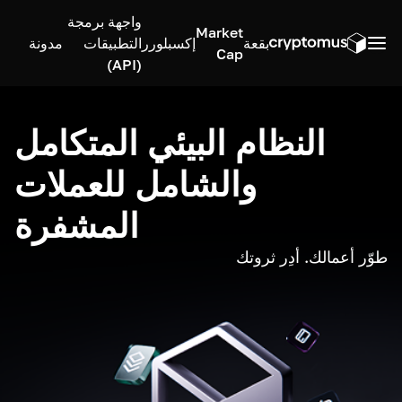
واجهة برمجة
Market
بقعة
إكسبلورر
التطبيقات
مدونة
Cap
(API)
النظام البيئي المتكامل
والشامل للعملات
المشفرة
طوّر أعمالك. أدِر ثروتك