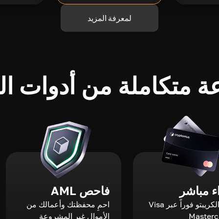
لمعرفة المزيد
 متكاملة من أدوات الك
 مباشر
فاحص AML
اشترِ الكريبتو فوراً عبر Visa
احمِ محفظتك وأعمالك من
الأموال غير المشروعة