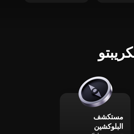
ريبتو
مستكشف
البلوكشين