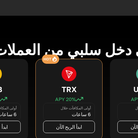
دخل سلبي من العملات
HOT
B
TRX
20
% APY
ل
أولى المكافآت خلال
أولى المكا
6 ساعات
6 ساعات
الآن
ابدأ الربح الآن
ابدأ 