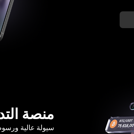
منصة التد
سيولة عالية ورسوم تبدأ م