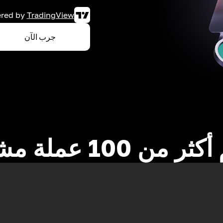
red by
TradingView
جرب الآن
 من 100 عملة مشفرة