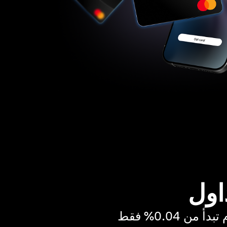
اول
ن 0.04% فقط