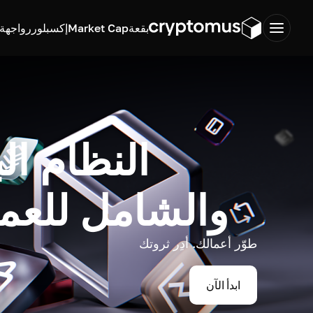
بقعة
Market Cap
إكسبلورر
واجهة ب
النظام ال
والشامل للعم
طوّر أعمالك. أدِر ثروتك
ابدأ الآن