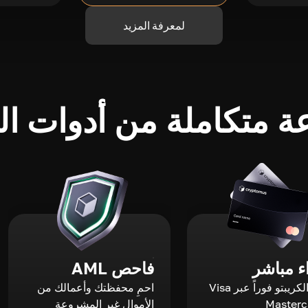
لمعرفة المزيد
 متكاملة من أدوات الك
 مباشر
فاحص AML
اشترِ الكريبتو فوراً عبر Visa
احمِ محفظتك وأعمالك من
الأموال غير المشروعة