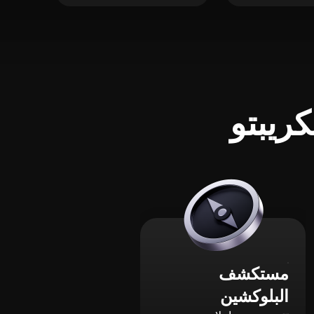
ريبتو
مستكشف
البلوكشين