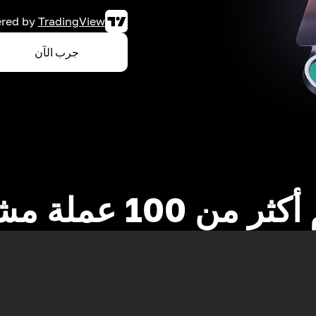
red by
TradingView
جرب الآن
 من 100 عملة مشفرة