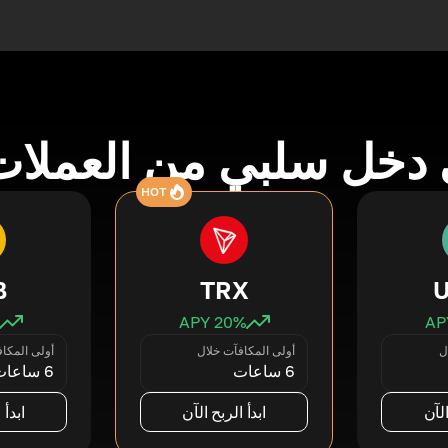
دخل سلبي من العملات
HOT
B
TRX
20
% APY
ل
أولى المكافآت خلال
أولى المكا
6 ساعات
6 ساعات
الآن
ابدأ الربح الآن
ابدأ 