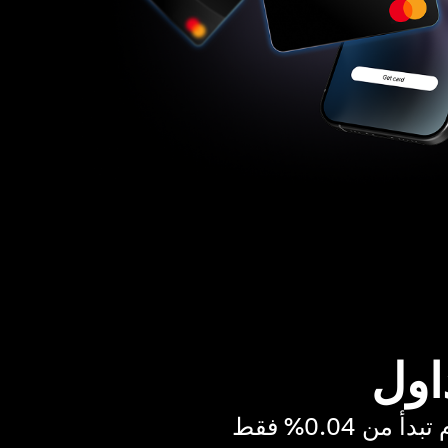
اول
ن 0.04% فقط