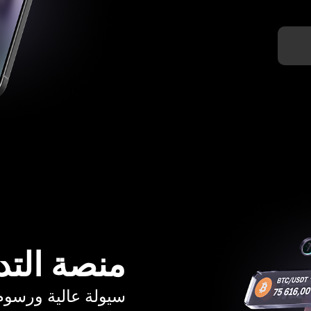
منصة التد
سيولة عالية ورسوم تبدأ م