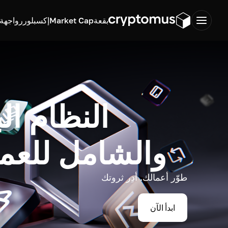
بقعة
Market Cap
إكسبلورر
واجهة ب
النظام ال
والشامل للعم
طوّر أعمالك. أدِر ثروتك
ابدأ الآن