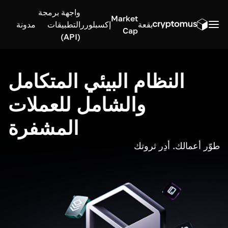
واجهة برمجة
Market
بقعة
إكسبلورر
التطبيقات
مدونة
Cap
(API)
النظام البيئي المتكامل
والشامل للعملات
المشفرة
طوّر أعمالك. أدِر ثروتك