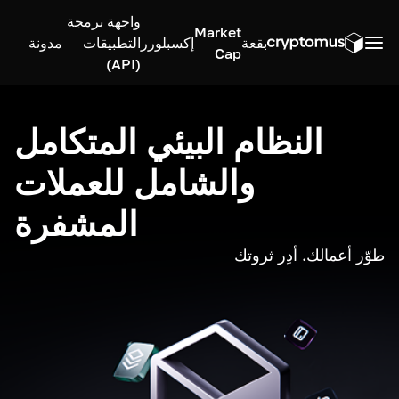
واجهة برمجة
Market
بقعة
إكسبلورر
التطبيقات
مدونة
Cap
(API)
النظام البيئي المتكامل
والشامل للعملات
المشفرة
طوّر أعمالك. أدِر ثروتك